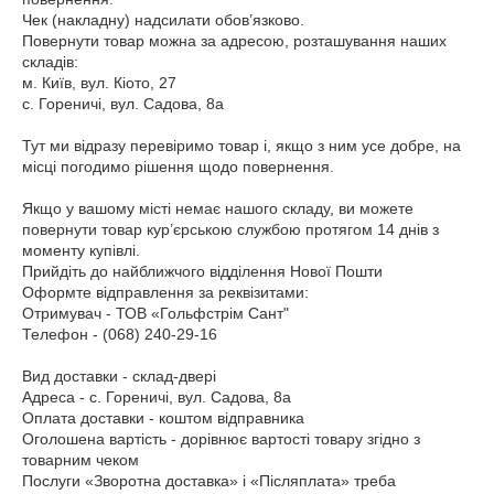
Чек (накладну) надсилати обов’язково.

Повернути товар можна за адресою, розташування наших 
складів:

м. Київ, вул. Кіото, 27

с. Гореничі, вул. Садова, 8а

Тут ми відразу перевіримо товар і, якщо з ним усе добре, на 
місці погодимо рішення щодо повернення.

Якщо у вашому місті немає нашого складу, ви можете 
повернути товар кур’єрською службою протягом 14 днів з 
моменту купівлі.

Прийдіть до найближчого відділення Нової Пошти

Оформте відправлення за реквізитами:

Отримувач - ТОВ «Гольфстрім Сант"

Телефон - (068) 240-29-16

Вид доставки - склад-двері

Адреса - с. Гореничі, вул. Садова, 8а

Оплата доставки - коштом відправника

Оголошена вартість - дорівнює вартості товару згідно з 
товарним чеком

Послуги «Зворотна доставка» і «Післяплата» треба 