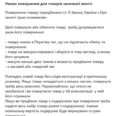
Умови повернення для товарів належної якості
Повернення товару передбачено ст. 9 Закону України «Про 
захист прав споживачів».

Щоб повернути або обміняти товар, треба дотримуватися 
умов його повернення:

- товару немає в Переліку тих, що не підлягають обміну та 
поверненню

- товар не використовувався і зберігся в тому вигляді, в якому 
його купували

- минуло менше двох тижнів з моменту придбання товару

- є касовий або товарний чек

Покладіть новий товар без слідів експлуатації в оригінальну 
упаковку. Якщо товар складається з кількох частин, повернути 
треба весь комплект. Переконайтеся, що нічого не 
загубилося і ви повертаєте товар у тій комплектації, у якій 
його отримали.

Якщо ви придбали товар з подарунком при поверненні треба 
надати весь набір (товар разом з подарунком). Інакше 
номінальну вартість подарунка буде вирахувано із суми 
повернення.
