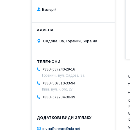
Валерій
Садова, 8а, Гореничі, Україна
+380 (68) 240-29-16
Гореничі, вул. Садова, 8а
М
+380 (50) 510-33-94
П
Київ, вул. Кіото, 27
Н
+380 (67) 234-30-39
К
в
М
К
М
tovgulfstream@ukr.net