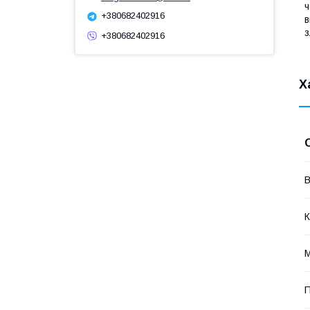
ч
+380682402916
в
з
+380682402916
Х
В
К
М
П