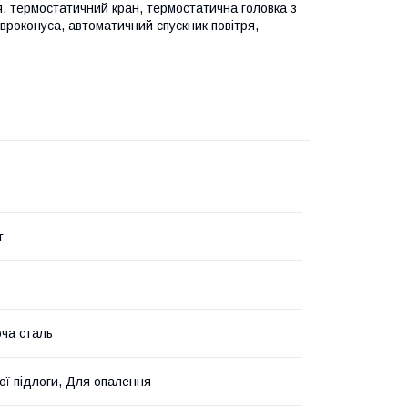
я, термостатичний кран, термостатична головка з
вроконуса, автоматичний спускник повітря,
т
ча сталь
ої підлоги, Для опалення