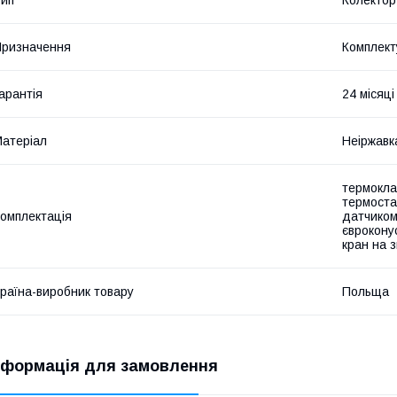
ип
Колектор
ризначення
Комплект
арантія
24 місяці
атеріал
Неіржавк
термокла
термоста
омплектація
датчиком
єврокону
кран на 
раїна-виробник товару
Польща
нформація для замовлення