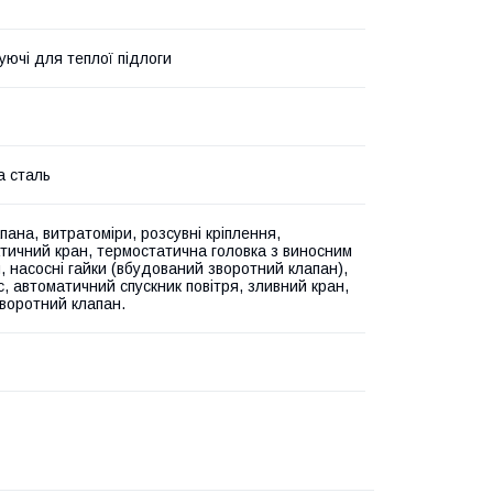
уючі для теплої підлоги
а сталь
пана, витратоміри, розсувні кріплення,
тичний кран, термостатична головка з виносним
, насосні гайки (вбудований зворотний клапан),
с, автоматичний спускник повітря, зливний кран,
зворотний клапан.