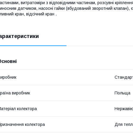
астинами, витратоміри з відповідними частинам, розсувні кріпленн
иносним датчиком, насосні гайки (вбудований зворотний клапан), є
ливний кран, відсічний кран .
арактеристики
Основні
иробник
Стандар
раїна виробник
Польща
атеріал колектора
Нержавію
ризначення колектора
Для тепл