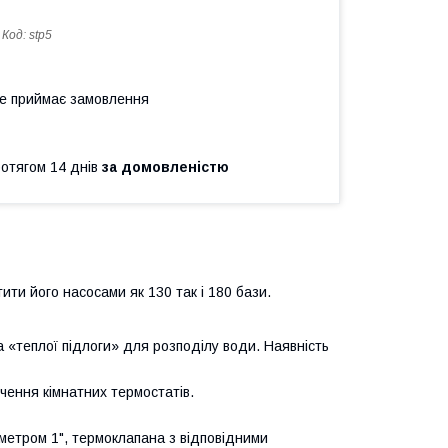
Код:
stp5
не приймає замовлення
ротягом 14 днів
за домовленістю
ити його насосами як 130 так і 180 бази.
 «теплої підлоги» для розподілу води. Наявність
чення кімнатних термостатів.
метром 1", термоклапана з відповідними