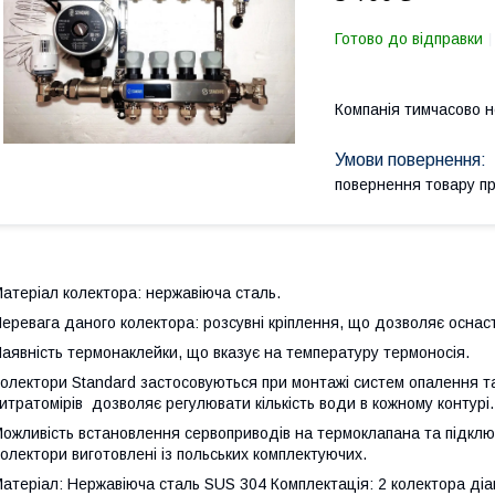
Готово до відправки
Компанія тимчасово 
повернення товару п
атеріал колектора: нержавіюча сталь.
еревага даного колектора: розсувні кріплення, що дозволяє оснаст
аявність термонаклейки, що вказує на температуру термоносія.
олектори Standard застосовуються при монтажі систем опалення та
итратомірів дозволяє регулювати кількість води в кожному контурі.
ожливість встановлення сервоприводів на термоклапана та підклю
олектори виготовлені із польських комплектуючих.
атеріал: Нержавіюча сталь SUS 304 Комплектація: 2 колектора діа