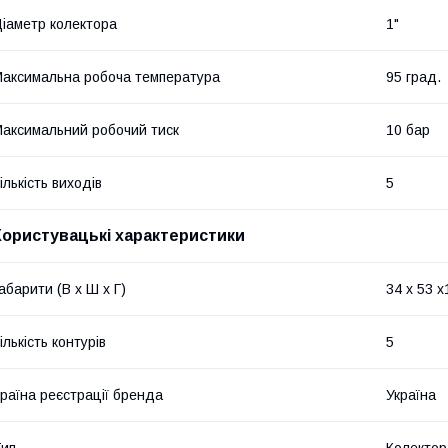
іаметр колектора
1"
аксимальна робоча температура
95 град.
аксимальний робочий тиск
10 бар
ількість виходів
5
Користувацькi характеристики
абарити (В х Ш х Г)
34 х 53 х
ількість контурів
5
раїна реєстрації бренда
Україна