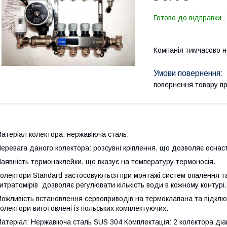
Готово до відправки
Компанія тимчасово 
повернення товару п
атеріал колектора: нержавіюча сталь.
еревага даного колектора: розсувні кріплення, що дозволяє оснаст
аявність термонаклейки, що вказує на температуру термоносія.
олектори Standard застосовуються при монтажі систем опалення та
итратомірів дозволяє регулювати кількість води в кожному контурі.
ожливість встановлення сервоприводів на термоклапана та підклю
олектори виготовлені із польських комплектуючих.
атеріал: Нержавіюча сталь SUS 304 Комплектація: 2 колектора діа