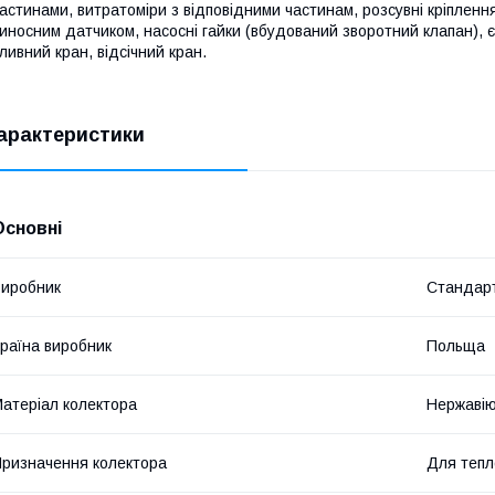
астинами, витратоміри з відповідними частинам, розсувні кріпленн
иносним датчиком, насосні гайки (вбудований зворотний клапан), є
ливний кран, відсічний кран.
арактеристики
Основні
иробник
Стандар
раїна виробник
Польща
атеріал колектора
Нержавію
ризначення колектора
Для тепл