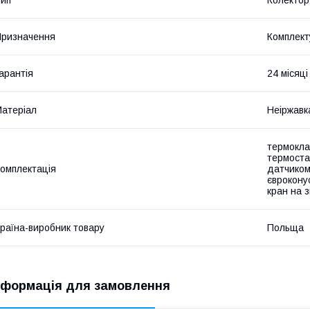
ип
Колектор
ризначення
Комплект
арантія
24 місяці
атеріал
Неіржавк
термокла
термоста
омплектація
датчиком
єврокону
кран на 
раїна-виробник товару
Польща
нформація для замовлення