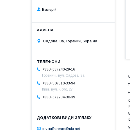
Валерій
Садова, 8а, Гореничі, Україна
+380 (68) 240-29-16
Гореничі, вул. Садова, 8а
М
+380 (50) 510-33-94
П
Київ, вул. Кіото, 27
Н
+380 (67) 234-30-39
К
в
М
К
М
tovgulfstream@ukr.net