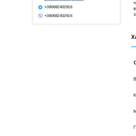
ч
+380682402916
в
з
+380682402916
Х
В
К
М
П