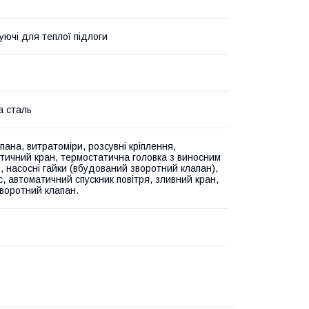
уючі для теплої підлоги
а сталь
пана, витратоміри, розсувні кріплення,
тичний кран, термостатична головка з виносним
, насосні гайки (вбудований зворотний клапан),
с, автоматичний спускник повітря, зливний кран,
зворотний клапан.