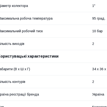
іаметр колектора
1"
аксимальна робоча температура
95 град.
аксимальний робочий тиск
10 бар
ількість виходів
2
Користувацькi характеристики
абарити (В х Ш х Г)
34 x 36 x
ількість контурів
2
раїна реєстрації бренда
Україна