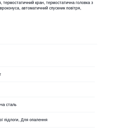
я, термостатичний кран, термостатична головка з
вроконуса, автоматичний спускник повітря,
т
ча сталь
ої підлоги, Для опалення