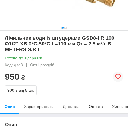
Лічильник води із штуцерами GSD8-I R 100
Ø1/2" ХВ 0°С-50°С L=110 мм Qn= 2,5 м³/г B
METERS S.R.L
Готово до відправки
Код: gsd8
Опт і роздріб
950
₴
900 ₴
від 5 шт.
Опис
Характеристики
Доставка
Оплата
Умови п
Опис