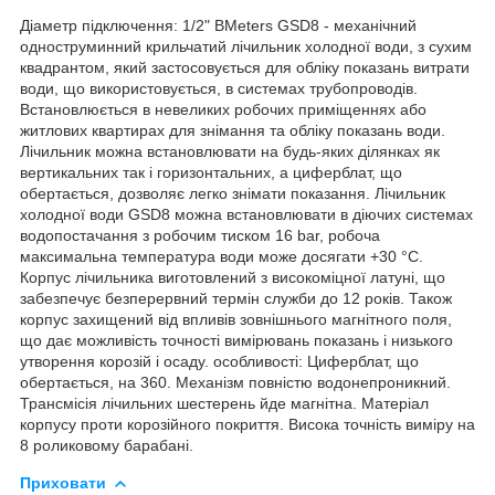
Діаметр підключення: 1/2" BMeters GSD8 - механічний
одноструминний крильчатий лічильник холодної води, з сухим
квадрантом, який застосовується для обліку показань витрати
води, що використовується, в системах трубопроводів.
Встановлюється в невеликих робочих приміщеннях або
житлових квартирах для знімання та обліку показань води.
Лічильник можна встановлювати на будь-яких ділянках як
вертикальних так і горизонтальних, а циферблат, що
обертається, дозволяє легко знімати показання. Лічильник
холодної води GSD8 можна встановлювати в діючих системах
водопостачання з робочим тиском 16 bar, робоча
максимальна температура води може досягати +30 °C.
Корпус лічильника виготовлений з високоміцної латуні, що
забезпечує безперервний термін служби до 12 років. Також
корпус захищений від впливів зовнішнього магнітного поля,
що дає можливість точності вимірювань показань і низького
утворення корозій і осаду. особливості: Циферблат, що
обертається, на 360. Механізм повністю водонепроникний.
Трансмісія лічильних шестерень йде магнітна. Матеріал
корпусу проти корозійного покриття. Висока точність виміру на
8 роликовому барабані.
Приховати