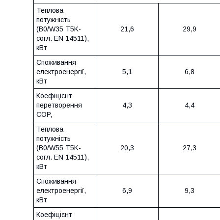
Теплова
потужність
(B0/W35 T5K-
21,6
29,9
согл. EN 14511),
кВт
Споживання
електроенергії,
5,1
6,8
кВт
Коефіцієнт
перетворення
4,3
4,4
COP,
Теплова
потужність
(B0/W55 T5K-
20,3
27,3
согл. EN 14511),
кВт
Споживання
електроенергії,
6,9
9,3
кВт
Коефіцієнт