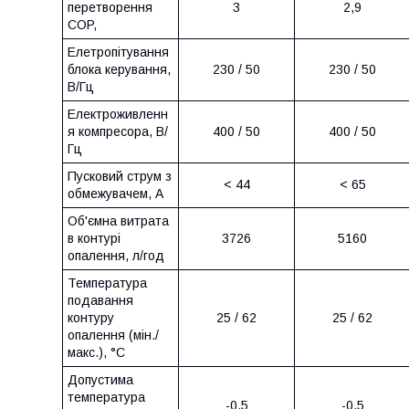
перетворення
3
2,9
COP,
Елетропітування
блока керування,
230 / 50
230 / 50
В/Гц
Електроживленн
я компресора, В/
400 / 50
400 / 50
Гц
Пусковий струм з
< 44
< 65
обмежувачем, А
Об'ємна витрата
в контурі
3726
5160
опалення, л/год
Температура
подавання
контуру
25 / 62
25 / 62
опалення (мін./
макс.), °C
Допустима
температура
-0,5
-0,5