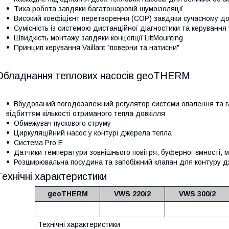
Тиха робота завдяки багатошаровій шумоізоляції
Високий коефіцієнт перетворення (COP) завдяки сучасному до
Сумісність із системою дистанційної діагностики та керування
Швидкість монтажу завдяки концепції LiftMounting
Принцип керування Vaillant "поверни та натисни"
Обладнання теплових насосів geoTHERM
Вбудований погодозалежний регулятор системи опалення та га
відбиттям кількості отриманого тепла довкілля
Обмежувач пускового струму
Циркуляційний насос у контурі джерела тепла
Система Pro E
Датчики температури зовнішнього повітря, буферної ємності, м
Розширювальна посудина та запобіжний клапан для контуру дж
Технічні характеристики
geoTHERM
VWS 220/2
VWS 300/2
Технічні характеристики