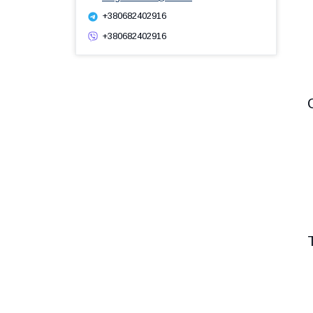
+380682402916
+380682402916