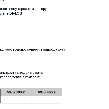
вговічному скрол-компресору
 vrenetDIALOG
рячого водопостачання з підрахунком і
агістралі та водонагрівача
ерела тепла в комплекті
VWS 380/2
VWS 460/2