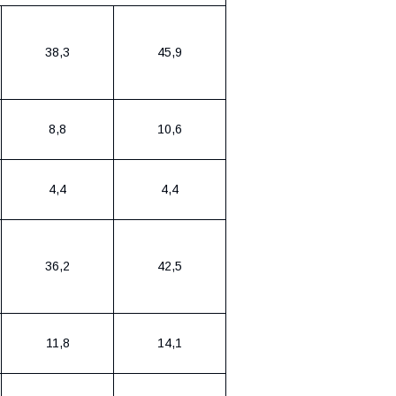
38,3
45,9
8,8
10,6
4,4
4,4
36,2
42,5
11,8
14,1