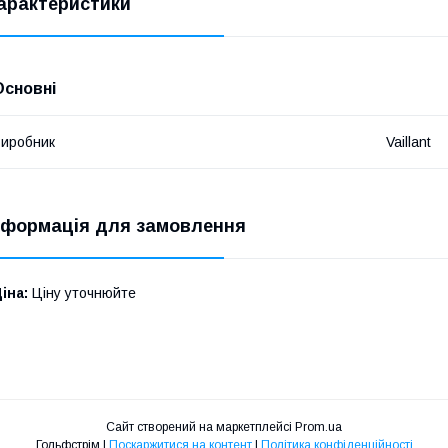
арактеристики
Основні
иробник
Vaillant
нформація для замовлення
іна:
Ціну уточнюйте
Сайт створений на маркетплейсі
Prom.ua
Гольфстрім |
Поскаржитися на контент
|
Політика конфіденційності