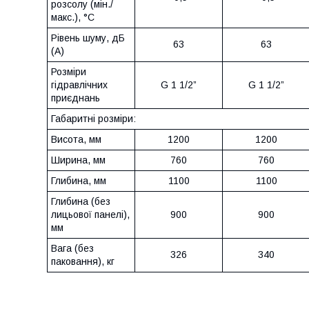
розсолу (мін./
макс.), °С
Рівень шуму, дБ
63
63
(А)
Розміри
гідравлічних
G 1 1/2”
G 1 1/2”
приєднань
Габаритні розміри:
Висота, мм
1200
1200
Ширина, мм
760
760
Глибина, мм
1100
1100
Глибина (без
лицьової панелі),
900
900
мм
Вага (без
326
340
паковання), кг