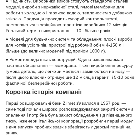
● Надійність. Виробники використовують стандартні сталеві
моделі, вироби з нержавіючої сталі, гумові мембрани для
роботи з холодною і гарячою водою, теплоносієм з добавкою
гліколю. Продукція проходить суворий контроль якості,
поставляється з офіційною гарантією виробника 12 місяців.
Реальний термін використання — 10 і більше років.
● Моделі для будь-яких систем та обладнання: плоскі вироби
для котлів усіх типів, пристрої під робочий об'єм 4-150 л і
більше (до великих моделей під прийом 1000 л).
● Ремонтопридатність конструкцій. Єдина изнашиваемая
частина обладнання — мембрана. Після вироблення ресурсу
гумова деталь, що легко знімається і замінюється на нову —
після цього власник отримує ще 12 місяців гарантії і 5-10 років
фактичної безперебійної роботи.
Коротка історія компанії
Перші розширювальні баки Zilmet з'явилися в 1957 році —
саме тоді почали широко розповсюджуватися закриті системи
опалення і потрібна була захист обладнання від підвищеного
тиску. Інженери італійської корпорації розробили перші моделі
з дня випуску пробних зразків зберігають лідерські позиції на
ринку.