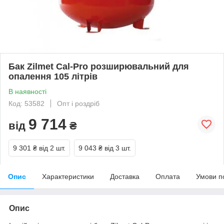
Бак Zilmet Cal-Pro розширювальний для
опалення 105 літрів
В наявності
Код: 53582
Опт і роздріб
9 714
від
₴
9 301 ₴
від 2 шт.
9 043 ₴
від 3 шт.
Опис
Характеристики
Доставка
Оплата
Умови п
Опис