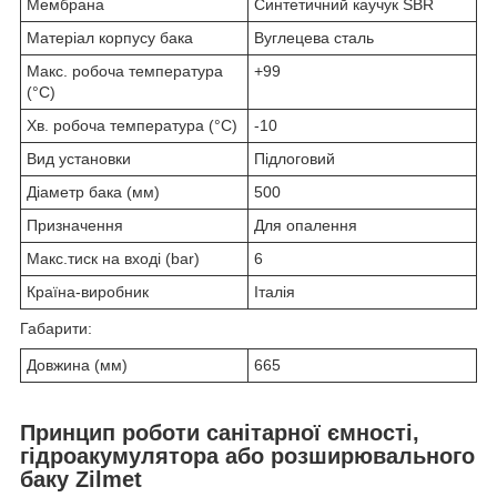
Мембрана
Синтетичний каучук SBR
Матеріал корпусу бака
Вуглецева сталь
Макс. робоча температура
+99
(°С)
Хв. робоча температура (°С)
-10
Вид установки
Підлоговий
Діаметр бака (мм)
500
Призначення
Для опалення
Макс.тиск на вході (bar)
6
Країна-виробник
Італія
Габарити:
Довжина (мм)
665
Принцип роботи санітарної ємності,
гідроакумулятора або розширювального
баку Zilmet