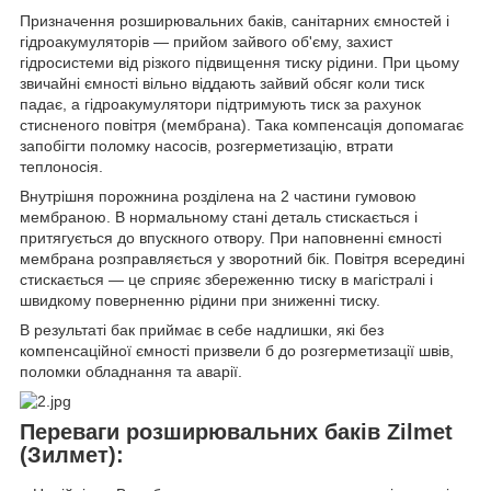
Призначення розширювальних баків, санітарних ємностей і
гідроакумуляторів — прийом зайвого об'єму, захист
гідросистеми від різкого підвищення тиску рідини. При цьому
звичайні ємності вільно віддають зайвий обсяг коли тиск
падає, а гідроакумулятори підтримують тиск за рахунок
стисненого повітря (мембрана). Така компенсація допомагає
запобігти поломку насосів, розгерметизацію, втрати
теплоносія.
Внутрішня порожнина розділена на 2 частини гумовою
мембраною. В нормальному стані деталь стискається і
притягується до впускного отвору. При наповненні ємності
мембрана розправляється у зворотний бік. Повітря всередині
стискається — це сприяє збереженню тиску в магістралі і
швидкому поверненню рідини при зниженні тиску.
В результаті бак приймає в себе надлишки, які без
компенсаційної ємності призвели б до розгерметизації швів,
поломки обладнання та аварії.
Переваги розширювальних баків Zilmet
(Зилмет):