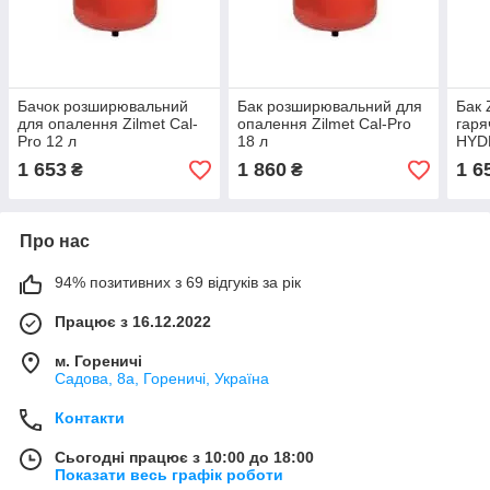
Бачок розширювальний
Бак розширювальний для
Бак 
для опалення Zilmet Cal-
опалення Zilmet Cal-Pro
гаря
Pro 12 л
18 л
HYDR
1 653
1 860
1 6
₴
₴
Про нас
94% позитивних з 69 відгуків за рік
Працює з 16.12.2022
м. Гореничі
Садова, 8а, Гореничі, Україна
Контакти
Сьогодні працює з 10:00 до 18:00
Показати весь графік роботи