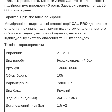
Італійські розширювальні баки Zilmet Cal-Pro -еталон якості і
надійності вже впродовж 40 років. Завод виготовляє понад 30
000 баків в день.
Гарантія 1 рік. Доставка по Україні.
Мембранні розширювальні ємності серії
CAL-PRO
для систем
опалення призначені для замкнутих систем опалення різного
об'єму в котеджах, житлових будинках, що мають
індивідуальну систему опалення та інших спорудах.
Технічні характеристики:
Виробник
ZILMET
Вид виробу
Розширювальний бак
Артикул
1300010500
Об'єм бака (л)
105
Варіант різьби
Зовнішня
Вид бака
Круглий
З'єднання (дюйми)
3/4" (20 мм)
Встановлений тиск (bar)
1,5 ÷2