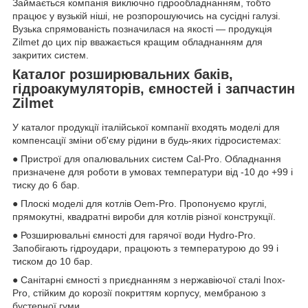
Займається компанія виключно гідрообладнанням, тобто
працює у вузькій ніші, не розпорошуючись на сусідні галузі.
Вузька спрямованість позначилася на якості — продукція
Zilmet до цих пір вважається кращим обладнанням для
закритих систем.
Каталог розширювальних баків,
гідроакумуляторів, ємностей і запчастин
Zilmet
У каталог продукції італійської компанії входять моделі для
компенсації зміни об'єму рідини в будь-яких гідросистемах:
● Пристрої для опалювальних систем Cal-Pro. Обладнання
призначене для роботи в умовах температури від -10 до +99 і
тиску до 6 бар.
● Плоскі моделі для котлів Oem-Pro. Пропонуємо круглі,
прямокутні, квадратні вироби для котлів різної конструкції.
● Розширювальні ємності для гарячої води Hydro-Pro.
Запобігають гідроудари, працюють з температурою до 99 і
тиском до 10 бар.
● Санітарні ємності з приєднанням з нержавіючої сталі Inox-
Pro, стійким до корозії покриттям корпусу, мембраною з
бустерної гуми.