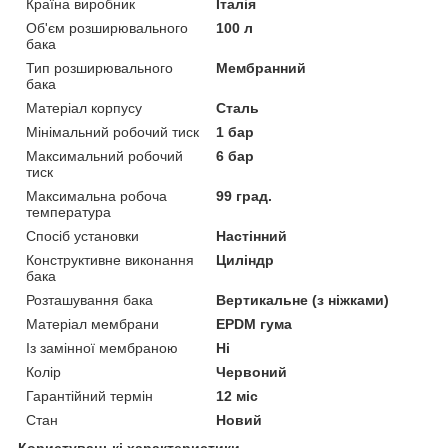
Країна виробник
Італія
Об'єм розширювального
100 л
бака
Тип розширювального
Мембранний
бака
Матеріал корпусу
Сталь
Мінімальний робочий тиск
1 бар
Максимальний робочий
6 бар
тиск
Максимальна робоча
99 град.
температура
Спосіб установки
Настінний
Конструктивне виконання
Циліндр
бака
Розташування бака
Вертикальне (з ніжками)
Матеріал мембрани
EPDM гума
Із замінної мембраною
Ні
Колір
Червоний
Гарантійний термін
12 міс
Стан
Новий