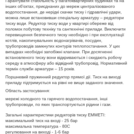
Гарантувати стабільність у багатоквартирних будинках та на
інших об'єктах, приєднаних до мереж централізованого
водопостачання, де нерідкі скачки тиску і гідравлічні удари,
можна лише встановивши спеціальну арматуру – редуктори
тиску води. Редуктор тиску води у квартирі обереже від
поломок побутову техніку та сантехнічні прилади. Виключити
перевищення безпечного тиску необхідно і при експлуатації
котлів, накопичувальних водонагрівачів, посудин,
трубопроводів замкнутих контурів теплопостачання. У цих
випадках необхідні запобіжні клапани. При досягненні
встановленого тиску вони відкриваються і скидають робочу
середу в атмосферу або відвідний трубопровід. Нормативний
термін служби арматури – 15 років.
Поршневий пружинний редуктор прямої дії. Тиск на виході
приладу підтримується на рівні не вище заданого значення.
Область застосування:
мережі холодного та гарячого водопостачання, інші
трубопроводи, по яких транспортуються рідини і гази.
Загальні характеристики редукторів тиску EMMETI:
максимальний тиск на вході - 25 бар
максимальна температура - 80С
регулювання на виході - 1-6 бар