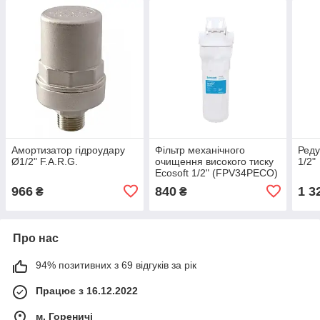
Амортизатор гідроудару
Фільтр механічного
Реду
Ø1/2" F.A.R.G.
очищення високого тиску
1/2"
Ecosoft 1/2" (FPV34PECO)
966
840
1 3
₴
₴
Про нас
94% позитивних з 69 відгуків за рік
Працює з 16.12.2022
м. Гореничі