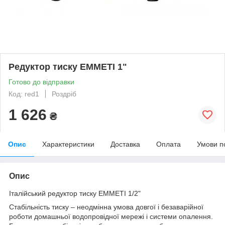
Редуктор тиску EMMETI 1"
Готово до відправки
Код: red1
Роздріб
1 626
₴
Опис
Характеристики
Доставка
Оплата
Умови п
Опис
Італійський редуктор тиску EMMETI 1/2"
Стабільність тиску – неодмінна умова довгої і безаварійної
роботи домашньої водопровідної мережі і системи опалення.