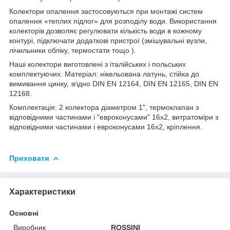
Колектори опалення застосовуються при монтажі систем
опалення «теплих підлог» для розподілу води. Використання
колекторів дозволяє регулювати кількість води в кожному
контурі, підключати додаткові пристрої (змішувальні вузли,
лічильники обліку, термостати тощо ).
Наші колектори виготовлені з італійських і польських
комплектуючих. Матеріал: нікельована латунь, стійка до
вимивання цинку, згідно DIN EN 12164, DIN EN 12165, DIN EN
12168.
Комплектація: 2 колектора діаметром 1", термоклапан з
відповідними частинами і "евроконусами" 16х2, витратоміри з
відповідними частинами і евроконусами 16х2, кріплення.
Приховати
Характеристики
Основні
Виробник
ROSSINI