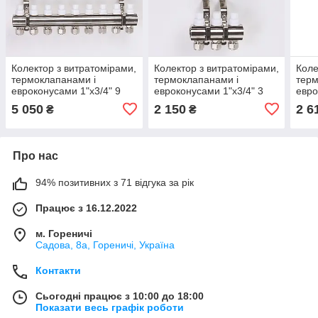
Колектор з витратомірами,
Колектор з витратомірами,
Коле
термоклапанами і
термоклапанами і
терм
евроконусами 1"x3/4" 9
евроконусами 1"x3/4" 3
евро
виходів ROSSINI
виходи ROSSINI
вихо
5 050
2 150
2 6
₴
₴
Про нас
94% позитивних з 71 відгука за рік
Працює з 16.12.2022
м. Гореничі
Садова, 8а, Гореничі, Україна
Контакти
Сьогодні працює з 10:00 до 18:00
Показати весь графік роботи