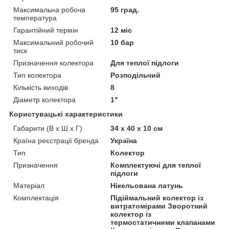
Максимальна робоча
95 град.
температура
Гарантійний термін
12 міс
Максимальний робочий
10 бар
тиск
Призначення колектора
Для теплої підлоги
Тип колектора
Розподільчий
Кількість виходів
8
Діаметр колектора
1"
Користувацькi характеристики
Габарити (В х Ш х Г)
34 х 40 х 10 см
Країна реєстрації бренда
Україна
Тип
Колектор
Призначення
Комплектуючі для теплої
підлоги
Матеріал
Нікельована латунь
Комплектація
Підіймальний колектор із
витратомірами Зворотний
колектор із
термостатичними клапанами