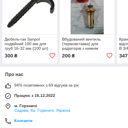
Дюбель-гак Sanpol
Вбудований вентиль
Кран
подвійний 100 мм для
(термовставка) для
відс
труб 16-32 мм (100 шт)
радіаторів з нижнім
В 3/
підключенням 1/2"
300
200
347
₴
₴
Про нас
94% позитивних з 69 відгуків за рік
Працює з 16.12.2022
м. Гореничі
Садова, 8а, Гореничі, Україна
Контакти