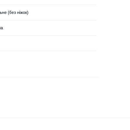
ьне (без ніжок)
ма