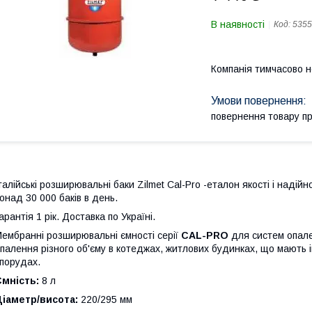
В наявності
Код:
5355
Компанія тимчасово 
повернення товару п
талійські розширювальні баки Zilmet Cal-Pro -еталон якості і надій
онад 30 000 баків в день.
арантія 1 рік. Доставка по Україні.
ембранні розширювальні ємності серії
CAL-PRO
для систем опале
палення різного об'єму в котеджах, житлових будинках, що мають 
порудах.
мність:
8 л
іаметр/висота:
220/295 мм