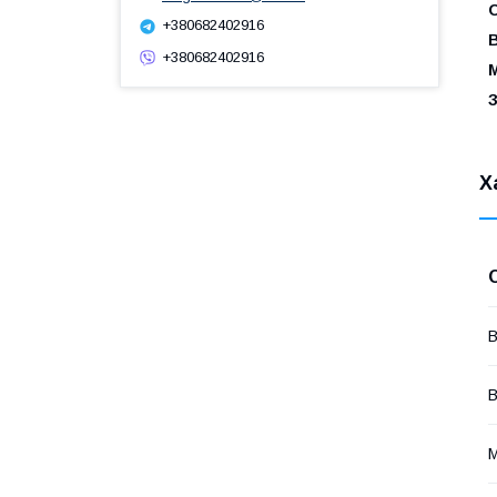
О
+380682402916
В
+380682402916
М
З
Х
В
В
М