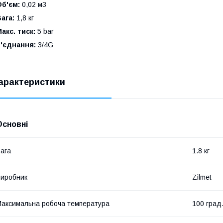
б'єм:
0,02 м3
ага:
1,8 кг
акс. тиск:
5 bar
'єднання:
3/4G
арактеристики
Основні
ага
1.8 кг
иробник
Zilmet
аксимальна робоча температура
100 град