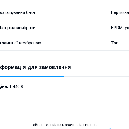
озташування бака
Вертикал
атеріал мембрани
EPDM гу
з замінної мембраною
Так
нформація для замовлення
іна:
1 446 ₴
Сайт створений на маркетплейсі
Prom.ua