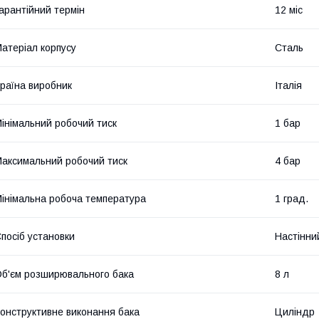
арантійний термін
12 міс
атеріал корпусу
Сталь
раїна виробник
Італія
інімальний робочий тиск
1 бар
аксимальний робочий тиск
4 бар
інімальна робоча температура
1 град.
посіб установки
Настінни
б'єм розширювального бака
8 л
онструктивне виконання бака
Циліндр