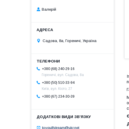
Валерій
Садова, 8а, Гореничі, Україна
+380 (68) 240-29-16
Гореничі, вул. Садова, 8а
І
п
+380 (50) 510-33-94
Київ, вул. Кіото, 27
Г
+380 (67) 234-30-39
М
о
с
Є
Д
tovgulfstream@ukr.net