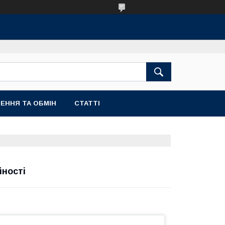
ЕННЯ ТА ОБМІН
СТАТТІ
йності