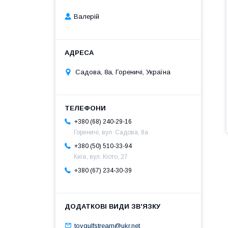
Валерій
Садова, 8а, Гореничі, Україна
+380 (68) 240-29-16
Гореничі, вул. Садова, 8а
+380 (50) 510-33-94
Київ, вул. Кіото, 27
+380 (67) 234-30-39
tovgulfstream@ukr.net